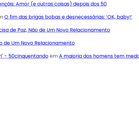
Lençóis: Amor (e outras coisas) depois dos 50
m
O fim das brigas bobas e desnecessárias: ‘OK, baby!’
cisa de Paz, Não de Um Novo Relacionamento
Não de Um Novo Relacionamento
y!' - 50cinquentando
em
A maioria dos homens tem medo