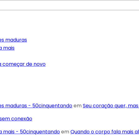
res maduras
a mais
ra começar de novo
res maduras - 50cinquentando
em
Seu coração quer, mas
r sem conexão
ta mais - 50cinquentando
em
Quando o corpo fala mais al