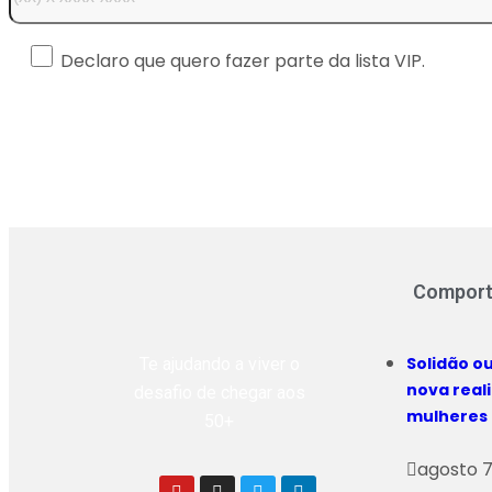
Declaro que quero fazer parte da lista VIP.
Compor
Solidão ou
Te ajudando a viver o
nova real
desafio de chegar aos
mulheres
50+
agosto 7