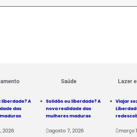
tamento
Saúde
Lazer e
 liberdade? A
Solidão ou liberdade? A
Viajar so
idade das
nova realidade das
Liberdad
 maduras
mulheres maduras
redesco
, 2026
agosto 7, 2026
março 1