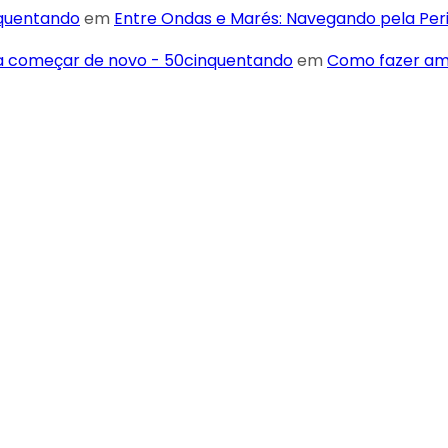
nquentando
em
Entre Ondas e Marés: Navegando pela Pe
ra começar de novo - 50cinquentando
em
Como fazer ami