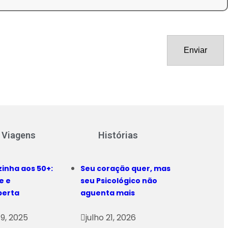
 Viagens
Histórias
zinha aos 50+:
Seu coração quer, mas
e e
seu Psicológico não
berta
aguenta mais
9, 2025
julho 21, 2026