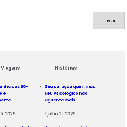
 Viagens
Histórias
zinha aos 50+:
Seu coração quer, mas
e e
seu Psicológico não
berta
aguenta mais
9, 2025
julho 21, 2026