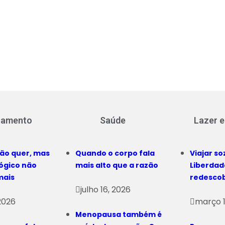
tamento
Saúde
Lazer e
ão quer, mas
Quando o corpo fala
Viajar so
lógico não
mais alto que a razão
Liberdad
mais
redesco
julho 16, 2026
 2026
março 1
Menopausa também é