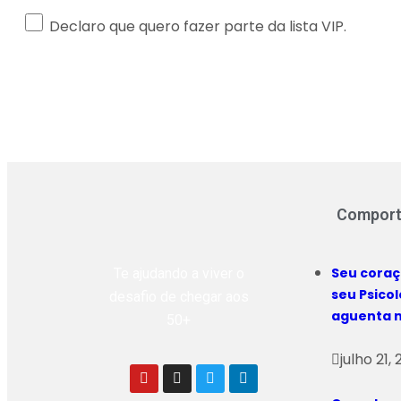
Declaro que quero fazer parte da lista VIP.
Compor
Seu coraç
Te ajudando a viver o
seu Psico
desafio de chegar aos
aguenta 
50+
julho 21,