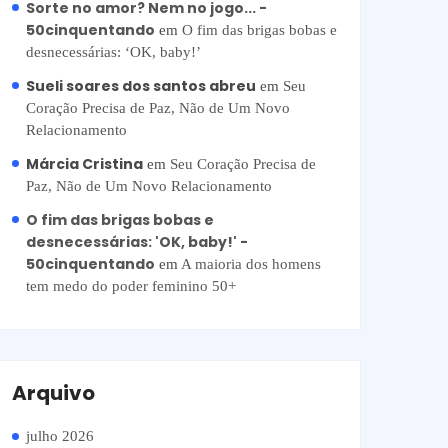
Sorte no amor? Nem no jogo... -
50cinquentando
em
O fim das brigas bobas e
desnecessárias: ‘OK, baby!’
Sueli soares dos santos abreu
em
Seu
Coração Precisa de Paz, Não de Um Novo
Relacionamento
Márcia Cristina
em
Seu Coração Precisa de
Paz, Não de Um Novo Relacionamento
O fim das brigas bobas e
desnecessárias: 'OK, baby!' -
50cinquentando
em
A maioria dos homens
tem medo do poder feminino 50+
Arquivo
julho 2026