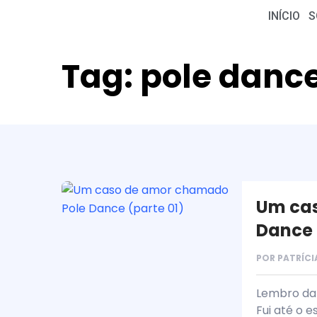
INÍCIO
S
Tag:
pole danc
Um ca
Dance 
POR
PATRÍCI
Lembro da 
Fui até o 