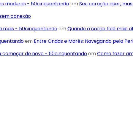
res maduras - 50cinquentando
em
Seu coração quer, mas
r sem conexão
ta mais - 50cinquentando
em
Quando o corpo fala mais al
nquentando
em
Entre Ondas e Marés: Navegando pela Pe
ra começar de novo - 50cinquentando
em
Como fazer ami