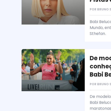
POR
BRUNO 
Babi Beluco
Mundo, ent
Sthefan.
De mod
conheç
Babi B
POR
BRUNO 
De modelo 
Babi Beluc
maratonas