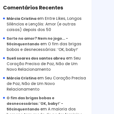
Comentários Recentes
em
Entre Likes, Longos
Márcia Cristina
Silêncios e Lençóis: Amor (e outras
coisas) depois dos 50
Sorte no amor? Nem no jogo... -
em
O fim das brigas
50cinquentando
bobas e desnecessárias: ‘OK, baby!’
em
Seu
Sueli soares dos santos abreu
Coração Precisa de Paz, Não de Um
Novo Relacionamento
em
Seu Coração Precisa
Márcia Cristina
de Paz, Não de Um Novo
Relacionamento
O fim das brigas bobas e
desnecessárias: 'OK, baby!' -
em
A maioria dos
50cinquentando