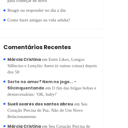
para começar de novo
Reagir ou responder no dia a dia
Como fazer amigas na vida adulta?
Comentários Recentes
Márcia Cristina
em
Entre Likes, Longos
Silêncios e Lençóis: Amor (e outras coisas) depois
dos 50
Sorte no amor? Nem no jogo... -
50cinquentando
em
O fim das brigas bobas e
desnecessárias: ‘OK, baby!’
Sueli soares dos santos abreu
em
Seu
Coração Precisa de Paz, Não de Um Novo
Relacionamento
Márcia Cristina
em
Seu Coração Precisa de