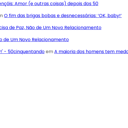
Lençóis: Amor (e outras coisas) depois dos 50
m
O fim das brigas bobas e desnecessárias: ‘OK, baby!’
cisa de Paz, Não de Um Novo Relacionamento
Não de Um Novo Relacionamento
y!' - 50cinquentando
em
A maioria dos homens tem medo