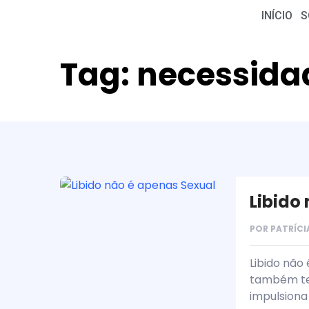
INÍCIO
S
Tag:
necessida
Libido
POR
PATRÍCI
Libido não
também tem
impulsiona a