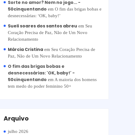
Sorte no amor? Nem no jogo... -
50cinquentando
em
O fim das brigas bobas e
desnecessárias: ‘OK, baby!’
Sueli soares dos santos abreu
em
Seu
Coração Precisa de Paz, Não de Um Novo
Relacionamento
Márcia Cristina
em
Seu Coração Precisa de
Paz, Não de Um Novo Relacionamento
O fim das brigas bobas e
desnecessárias: 'OK, baby!' -
50cinquentando
em
A maioria dos homens
tem medo do poder feminino 50+
Arquivo
julho 2026