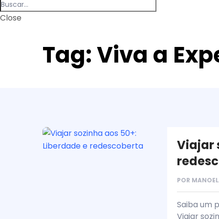
Close
Tag:
Viva a Exp
Viajar
redesc
POR
MANOEL
Saiba um p
Viajar soz