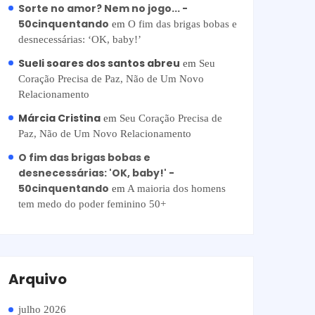
Sorte no amor? Nem no jogo... -
50cinquentando
em
O fim das brigas bobas e
desnecessárias: ‘OK, baby!’
Sueli soares dos santos abreu
em
Seu
Coração Precisa de Paz, Não de Um Novo
Relacionamento
Márcia Cristina
em
Seu Coração Precisa de
Paz, Não de Um Novo Relacionamento
O fim das brigas bobas e
desnecessárias: 'OK, baby!' -
50cinquentando
em
A maioria dos homens
tem medo do poder feminino 50+
Arquivo
julho 2026