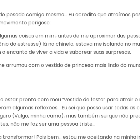
do pesado comigo mesma… Eu acredito que atraímos pes
movimento perigoso:
lgumas coisas em mim, antes de me aproximar das pessoa
rmônio do estresse) lá no chinelo, estava me isolando no 
 encanto de viver a vida e saborear suas surpresas.
 arrumou com o vestido de princesa mais lindo do mundo
o estar pronta com meu “vestido de festa” para atrair o
ram algumas reflexões… Eu sei que posso usar todas as 
uro (Vulgo, minha cama), mas também sei que não pre
es, não me faz ser uma pessoa triste…
ara transformar! Pois bem… estou me aceitando na minha 