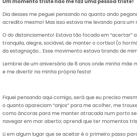
Um momento triste não me faz uma pessoa triste!
Dia desses me peguei pensando no quanto ando pegan
acredito mesmo! Mas isso estava me levando para um 
O do distanciamento! Estava tão focada em “acertar” a
tranquila, alegre, sociável, de manter o cortisol (o ho
da estagnação… Esse movimento estava tirando de mim o
Lembrei de um aniversário de 8 anos onde minha mãe me
e me divertir na minha própria festa!
Fiquei pensando aqui comigo, será que eu preciso mesm
o quanto apareciam “anjos” para me acolher, me trouxe
como âncoras para me manter atracada num porto seg
navegar em mar aberto; aprendi que ter momentos trist
Li em algum lugar que se aceitar é o primeiro passo p