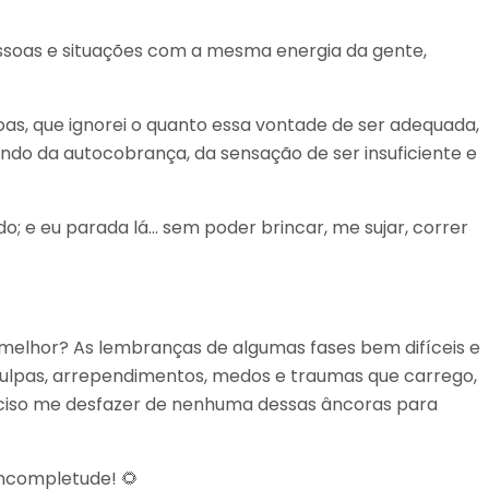
soas e situações com a mesma energia da gente,
s, que ignorei o quanto essa vontade de ser adequada,
mundo da autocobrança, da sensação de ser insuficiente e
; e eu parada lá… sem poder brincar, me sujar, correr
 melhor? As lembranças de algumas fases bem difíceis e
culpas, arrependimentos, medos e traumas que carrego,
ciso me desfazer de nenhuma dessas âncoras para
incompletude! 🌻