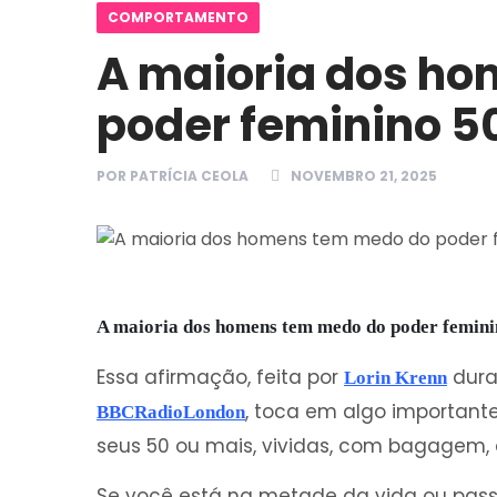
COMPORTAMENTO
A maioria dos h
poder feminino 5
POR
PATRÍCIA CEOLA
NOVEMBRO 21, 2025
A maioria dos homens tem medo do poder femini
Essa afirmação, feita por
dura
Lorin Krenn
, toca em algo important
BBCRadioLondon
seus 50 ou mais, vividas, com bagagem, 
Se você está na metade da vida ou passo