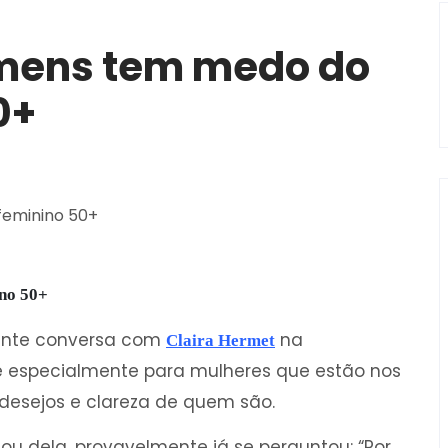
omens tem medo do
0+
no 50+
nte conversa com
na
Claira Hermet
e especialmente para mulheres que estão nos
desejos e clareza de quem são.
u dela, provavelmente já se perguntou: “Por