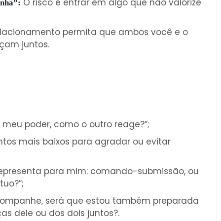
O risco é entrar em algo que não valorize
inha”:
relacionamento permita que ambos você e o
sçam juntos.
meu poder, como o outro reage?”;
os mais baixos para agradar ou evitar
representa para mim: comando-submissão, ou
tuo?”;
ompanhe, será que estou também preparada
 dele ou dos dois juntos?.