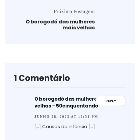
Próxima Postagem
O borogodó das mulheres
mais velhas
1 Comentário
O borogodó das mulheres mais
REPLY
velhas - 50cinquentando
JUNHO 28, 2023 AT 12:31 PM
[…] Causos da infância […]