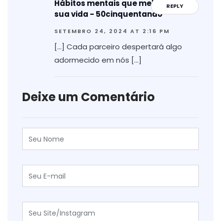
Hábitos mentais que melhorarão
REPLY
sua vida - 50cinquentando
SETEMBRO 24, 2024 AT 2:16 PM
[…] Cada parceiro despertará algo
adormecido em nós […]
Deixe um Comentário