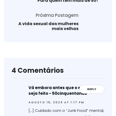
Para quem tem mais de 50!
Próxima Postagem
A vida sexual das mulheres
mais velhas
4 Comentários
Vá embora antes que o estrago
REPLY
seja feito - 50cinquentando
AGOSTO 15, 2024 AT 1:17 PM
[…] Cuidado com o “Junk Food” mental,