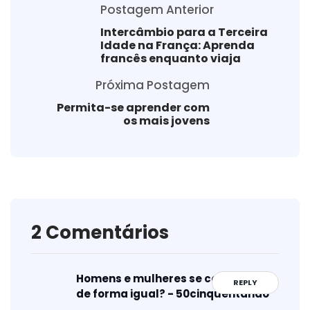
Postagem Anterior
Intercâmbio para a Terceira
Idade na França: Aprenda
francês enquanto viaja
Próxima Postagem
Permita-se aprender com
os mais jovens
2 Comentários
Homens e mulheres se comunicam
REPLY
de forma igual? - 50cinquentando