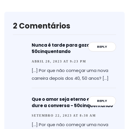
2 Comentários
Nunca é tarde para gozar -
REPLY
50cinquentando
ABRIL 28, 2023 AT 9:23 PM
[…] Por que não começar uma nova
carreira depois dos 40, 50 anos? […]
Que o amor seja eterno enquanto
REPLY
dure a conversa - 50cinquentando
SETEMBRO 22, 2023 AT 8:38 AM
[…] Por que não começar uma nova