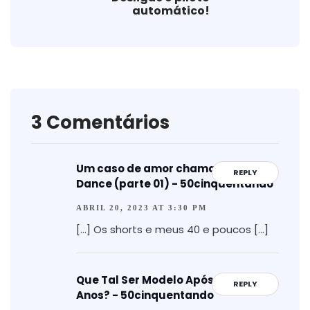
automático!
3 Comentários
Um caso de amor chamado Pole
REPLY
Dance (parte 01) - 50cinquentando
ABRIL 20, 2023 AT 3:30 PM
[…] Os shorts e meus 40 e poucos […]
Que Tal Ser Modelo Após os 50
REPLY
Anos? - 50cinquentando