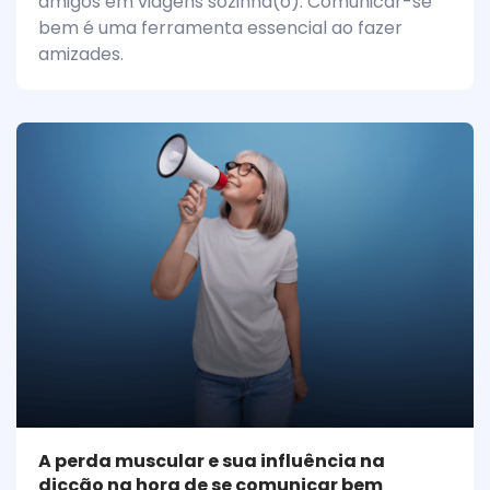
amigos em viagens sozinha(o): Comunicar-se
bem é uma ferramenta essencial ao fazer
amizades.
A perda muscular e sua influência na
dicção na hora de se comunicar bem