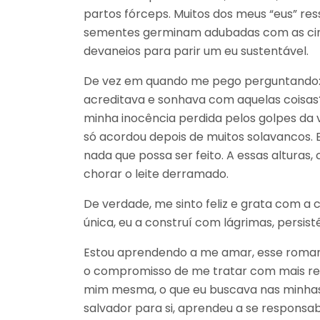
partos fórceps. Muitos dos meus “eus” re
sementes germinam adubadas com as cinza
devaneios para parir um eu sustentável.
De vez em quando me pego perguntando: o
acreditava e sonhava com aquelas coisas?
minha inocência perdida pelos golpes da v
só acordou depois de muitos solavancos. 
nada que possa ser feito. A essas alturas
chorar o leite derramado.
De verdade, me sinto feliz e grata com a 
única, eu a construí com lágrimas, persistê
Estou aprendendo a me amar, esse romanc
o compromisso de me tratar com mais re
mim mesma, o que eu buscava nas minhas
salvador para si, aprendeu a se responsabi