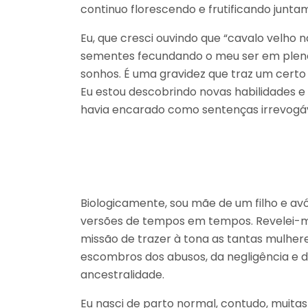
continuo florescendo e frutificando junt
Eu, que cresci ouvindo que “cavalo velho
sementes fecundando o meu ser em pleno 
sonhos. É uma gravidez que traz um certo r
Eu estou descobrindo novas habilidades e 
havia encarado como sentenças irrevogáv
Biologicamente, sou mãe de um filho e av
versões de tempos em tempos. Revelei-m
missão de trazer à tona as tantas mulher
escombros dos abusos, da negligência e 
ancestralidade.
Eu nasci de parto normal, contudo, muita