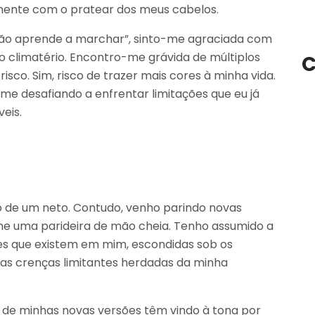
amente com o pratear dos meus cabelos.
 não aprende a marchar”, sinto-me agraciada com
climatério. Encontro-me grávida de múltiplos
C
isco. Sim, risco de trazer mais cores à minha vida.
me desafiando a enfrentar limitações que eu já
eis.
ó de um neto. Contudo, venho parindo novas
e uma parideira de mão cheia. Tenho assumido a
es que existem em mim, escondidas sob os
das crenças limitantes herdadas da minha
s de minhas novas versões têm vindo à tona por