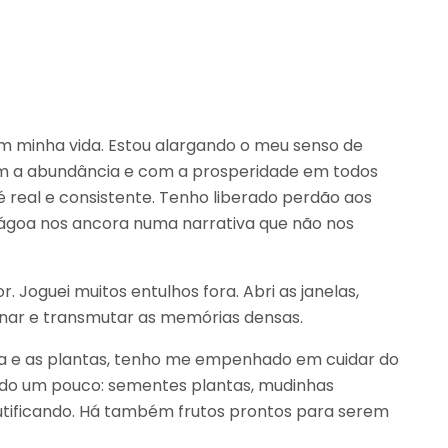
m minha vida. Estou alargando o meu senso de
m a abundância e com a prosperidade em todos
é real e consistente. Tenho liberado perdão aos
ágoa nos ancora numa narrativa que não nos
 Joguei muitos entulhos fora. Abri as janelas,
minar e transmutar as memórias densas.
rra e as plantas, tenho me empenhado em cuidar do
tudo um pouco: sementes plantas, mudinhas
rutificando. Há também frutos prontos para serem