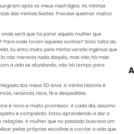
ssurgiram após os meus naufrágios. As minhas
s das minhas ilusões. Precisei queimar muitos
nde será que foi parar aquela mulher que
 Para onde foram aqueles sonhos? Sinto falta da
ida. Eu sinto muito pela minha versão ingênua que
Ela não merecia nada daquilo, mas não há mais
, com a vida se afunilando, não há tempo para
A
chegada dos meus 50 anos. A minha história é
ncia, renúncia, risos, fé e despedidas.
e é novo e muito promissor. A cada dia, assumo
speito e compaixão. Estou aprendendo a dar a
 relações. A mulher que no passado buscava um
lizar pelas próprias escolhas e cocriar a vida que