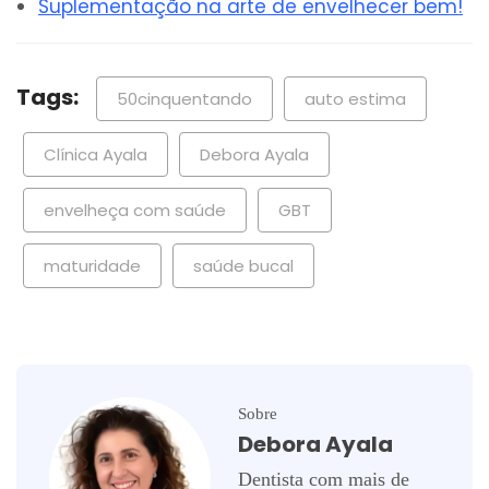
Suplementação na arte de envelhecer bem!
Tags:
50cinquentando
auto estima
Clínica Ayala
Debora Ayala
envelheça com saúde
GBT
maturidade
saúde bucal
Sobre
Debora Ayala
Dentista com mais de