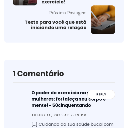
exercício!
Próxima Postagem
Texto para você que está
iniciando uma relação
1 Comentário
O poder do exercício na vida das
REPLY
mulheres: fortaleça seu corpo e
mente! - 50cinquentando
JULHO 11, 2023 AT 2:09 PM
[…] Cuidando da sua saúde bucal com