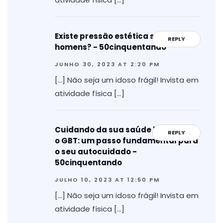
Existe pressão estética sobre os
REPLY
homens? - 50cinquentando
JUNHO 30, 2023 AT 2:20 PM
[…] Não seja um idoso frágil! Invista em
atividade física […]
Cuidando da sua saúde bucal com
REPLY
o GBT: um passo fundamental para
o seu autocuidado -
50cinquentando
JULHO 10, 2023 AT 12:50 PM
[…] Não seja um idoso frágil! Invista em
atividade física […]