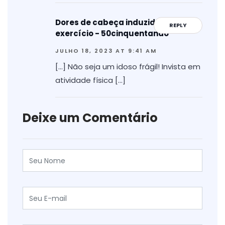
Dores de cabeça induzidas pelo
REPLY
exercício - 50cinquentando
JULHO 18, 2023 AT 9:41 AM
[…] Não seja um idoso frágil! Invista em
atividade física […]
Deixe um Comentário