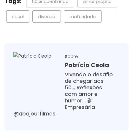
Tags:
50cinquentando
amor próprio
casal
divórcio
maturidade
Sobre
Patrícia Ceola
Vivendo o desafio
de chegar aos
50... Reflexões
com amor e
humor... 🎬
Empresária
@abajourfilmes