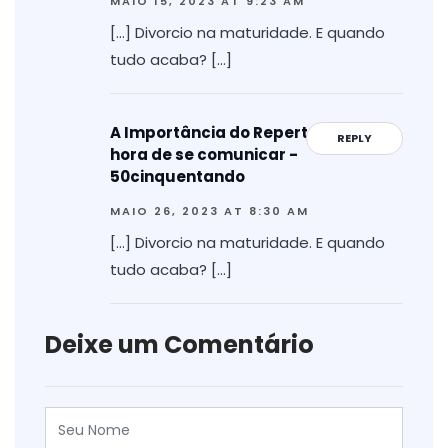
MAIO 15, 2023 AT 9:23 AM
[…] Divorcio na maturidade. E quando
tudo acaba? […]
A Importância do Repertório na
REPLY
hora de se comunicar -
50cinquentando
MAIO 26, 2023 AT 8:30 AM
[…] Divorcio na maturidade. E quando
tudo acaba? […]
Deixe um Comentário