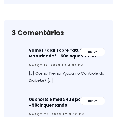
3 Comentários
Vamos Falar sobre Tatuagem na
REPLY
Maturidade? – 50cinquentando
MARÇO 17, 2023 AT 4:32 PM
[…] Como Treinar Ajuda no Controle da
Diabete? […]
Os shorts e meus 40 e poucos anos
REPLY
- 50cinquentando
MARÇO 29, 2023 AT 3:00 PM