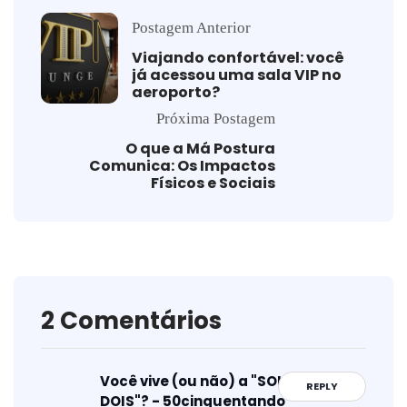
Postagem Anterior
Viajando confortável: você
já acessou uma sala VIP no
aeroporto?
Próxima Postagem
O que a Má Postura
Comunica: Os Impactos
Físicos e Sociais
2 Comentários
Você vive (ou não) a "SOLIDÃO A
REPLY
DOIS"? - 50cinquentando