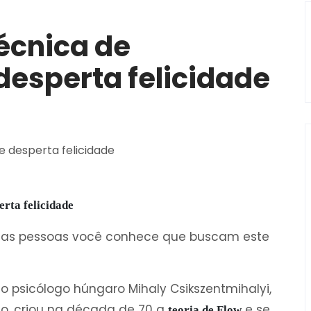
écnica de
desperta felicidade
erta felicidade
antas pessoas você conhece que buscam este
o psicólogo húngaro Mihaly Csikszentmihalyi,
go, criou na década de 70 a
e se
teoria de Flow