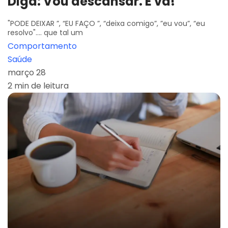
Diga: Vou descansar. E vá!
"PODE DEIXAR ”, “EU FAÇO ”, “deixa comigo”, ”eu vou”, “eu
resolvo".... que tal um
Comportamento
Saúde
março 28
2 min de leitura