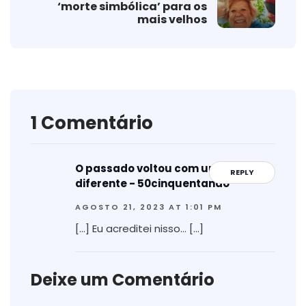
‘morte simbólica’ para os
mais velhos
1 Comentário
O passado voltou com uma roupa
REPLY
diferente - 50cinquentando
AGOSTO 21, 2023 AT 1:01 PM
[…] Eu acreditei nisso… […]
Deixe um Comentário