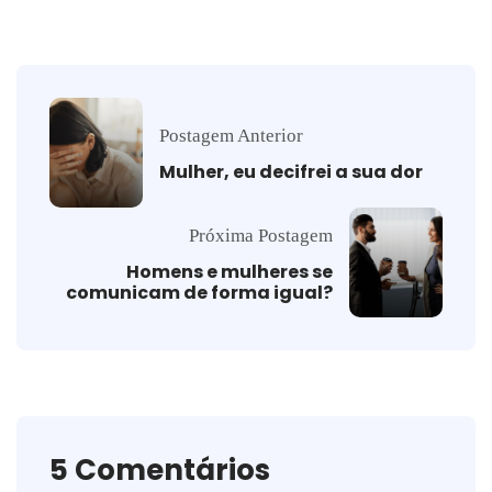
Postagem Anterior
Mulher, eu decifrei a sua dor
Próxima Postagem
Homens e mulheres se
comunicam de forma igual?
5 Comentários