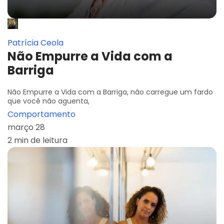
Patrícia Ceola
Não Empurre a Vida com a
Barriga
Não Empurre a Vida com a Barriga, não carregue um fardo
que você não aguenta,
Comportamento
março 28
2 min de leitura