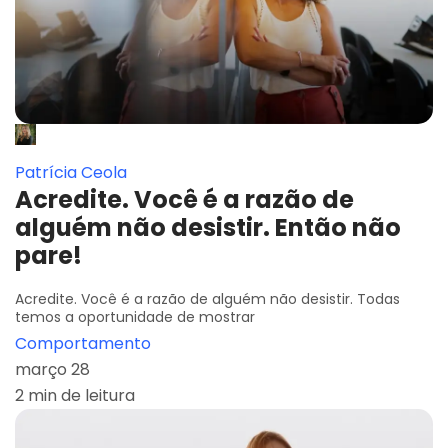
Patrícia Ceola
Acredite. Você é a razão de
alguém não desistir. Então não
pare!
Acredite. Você é a razão de alguém não desistir. Todas
temos a oportunidade de mostrar
Comportamento
março 28
2 min de leitura