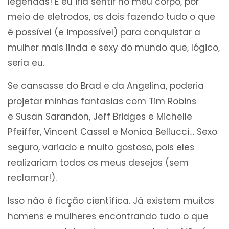
legendas! E eu iria sentir no meu corpo, por
meio de eletrodos, os dois fazendo tudo o que
é possível (e impossível) para conquistar a
mulher mais linda e sexy do mundo que, lógico,
seria eu.
Se cansasse do Brad e da Angelina, poderia
projetar minhas fantasias com Tim Robins
e Susan Sarandon, Jeff Bridges e Michelle
Pfeiffer, Vincent Cassel e Monica Bellucci… Sexo
seguro, variado e muito gostoso, pois eles
realizariam todos os meus desejos (sem
reclamar!).
Isso não é ficção científica. Já existem muitos
homens e mulheres encontrando tudo o que