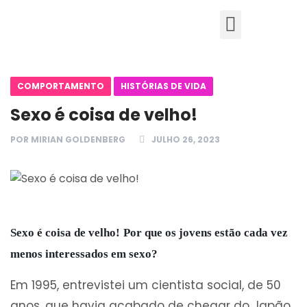
COMPORTAMENTO
HISTÓRIAS DE VIDA
Sexo é coisa de velho!
POR
MIRIAN GOLDENBERG
JULHO 26, 2023
Sexo é coisa de velho!
Por que os jovens estão cada vez
menos interessados em sexo?
Em 1995, entrevistei um cientista social, de 50
anos, que havia acabado de chegar do Japão.