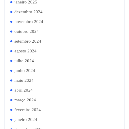
janeiro 2025
dezembro 2024
novembro 2024
outubro 2024
setembro 2024
agosto 2024
julho 2024
junho 2024
maio 2024
abril 2024
março 2024
fevereiro 2024
janeiro 2024