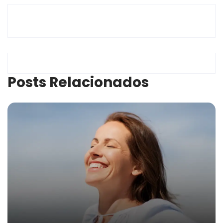
Posts Relacionados