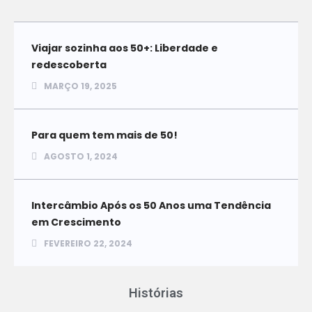
Viajar sozinha aos 50+: Liberdade e
redescoberta
MARÇO 19, 2025
Para quem tem mais de 50!
AGOSTO 1, 2024
Intercâmbio Após os 50 Anos uma Tendência
em Crescimento
FEVEREIRO 22, 2024
Histórias