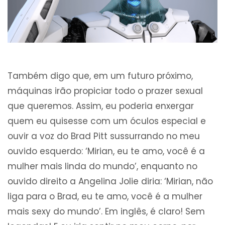
Também digo que, em um futuro próximo,
máquinas irão propiciar todo o prazer sexual
que queremos. Assim, eu poderia enxergar
quem eu quisesse com um óculos especial e
ouvir a voz do Brad Pitt sussurrando no meu
ouvido esquerdo: ‘Mirian, eu te amo, você é a
mulher mais linda do mundo’, enquanto no
ouvido direito a Angelina Jolie diria: ‘Mirian, não
liga para o Brad, eu te amo, você é a mulher
mais sexy do mundo’. Em inglês, é claro! Sem