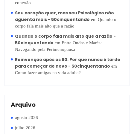
conexão
Seu coração quer, mas seu Psicológico não
aguenta mais - 50cinquentando
em
Quando o
corpo fala mais alto que a razão
Quando o corpo fala mais alto que a razão -
50cinquentando
em
Entre Ondas e Marés:
Navegando pela Perimenopausa
Reinvenção após os 50: Por que nunca é tarde
para começar de novo - 50cinquentando
em
Como fazer amigas na vida adulta?
Arquivo
agosto 2026
julho 2026