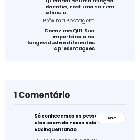
Quem sai de uma relação
doentia, costuma sair em
silêncio
Próxima Postagem
Coenzima Q10: Sua
importância na
longevidade e diferentes
apresentações
1 Comentário
Só conhecemos as pessoas quando
REPLY
elas saem da nossa vida -
50cinquentando