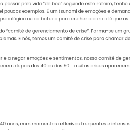
assar pela vida “de boa” seguindo este roteiro, tenho c
itei poucos exemplos. É um tsunami de emoções e deman
io psicológico ou ao boteco para encher a cara até que o
 “comitê de gerenciamento de crise”. Forma-se um grupo
lemas. E nós, temos um comitê de crise para chamar de 
ar e a negar emoções e sentimentos, nosso comitê de ger
em depois dos 40 ou dos 50…. muitas crises aparecem de
 40 anos, com momentos reflexivos frequentes e intensos. 