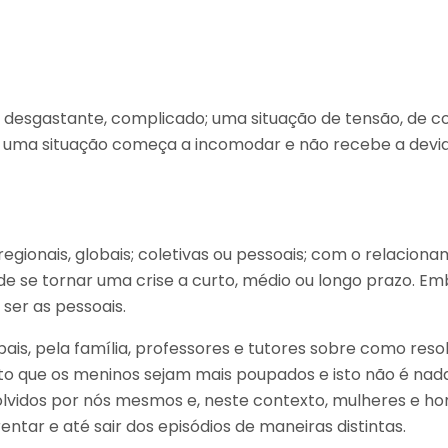
dio desgastante, complicado; uma situação de tensão, de 
a. Se uma situação começa a incomodar e não recebe a dev
, regionais, globais; coletivas ou pessoais; com o relacio
de se tornar uma crise a curto, médio ou longo prazo.
ser as pessoais.
 pais, pela família, professores e tutores sobre como r
ito que os meninos sejam mais poupados e isto não é nad
solvidos por nós mesmos e, neste contexto, mulheres e 
ar e até sair dos episódios de maneiras distintas.