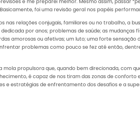
previsões e me preparei melhor. Mesmo assim, passar “
 Basicamente, foi uma revisão geral nos papéis performado
nas relações conjugais, familiares ou no trabalho, a bus
edicada por anos; problemas de saúde; as mudanças físic
das amorosas ou afetivas; um luto; uma forte sensação 
o enfrentar problemas como pouco se fez até então, dent
ma mola propulsora que, quando bem direcionada, com qu
ecimento, é capaz de nos tiram das zonas de conforto 
s e estratégias de enfrentamento dos desafios e a super