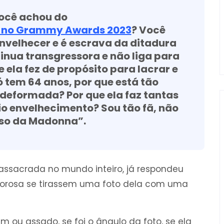
você achou do
a no Grammy Awards 2023
? Você
nvelhecer e é escrava da ditadura
inua transgressora e não liga para
 ela fez de propósito para lacrar e
 tem 64 anos, por que está tão
 deformada? Por que ela faz tantas
io envelhecimento? Sou tão fã, não
sso da Madonna”.
 massacrada no mundo inteiro, já respondeu
rrorosa se tirassem uma foto dela com uma
m ou assado, se foi o ângulo da foto, se ela