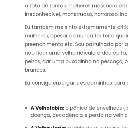
o fato de tantas mulheres massacrarem
irreconhecível, monstruoso, horroroso, in
Eu também me sinto extremamente criti
mulheres, apesar de nunca ter feito qualq
preenchimento etc. Sou patrulhada por 
não ficar uma velha ridícula e decrépita,
peitos, dar uma puxadinha no pescoço, pin
brancos.
Eu consigo enxergar três caminhos para 
A Velhofobia:
o pânico de envelhecer, 
doença, decadência e perda na velhic
A Velheuforia:
a ideia de que posso fa