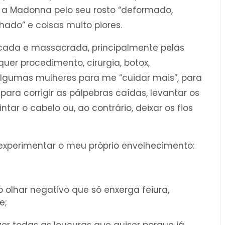
 a Madonna pelo seu rosto “deformado,
chado” e coisas muito piores.
cada e massacrada, principalmente pelas
uer procedimento, cirurgia, botox,
algumas mulheres para me “cuidar mais”, para
 para corrigir as pálpebras caídas, levantar os
tar o cabelo ou, ao contrário, deixar os fios
experimentar o meu próprio envelhecimento:
o olhar negativo que só enxerga feiura,
e;
zer todas as loucuras que quiser porque já