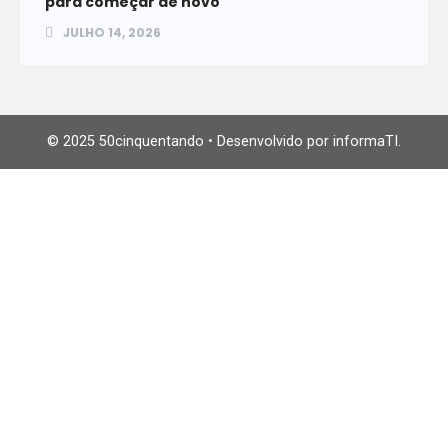
para começar de novo
JULHO 14, 2026
© 2025 50cinquentando • Desenvolvido por informaTI.