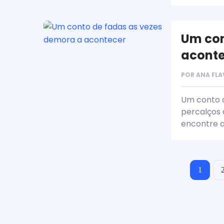
Um con
aconte
POR
ANA FLA
Um conto d
percalços 
encontre a
1