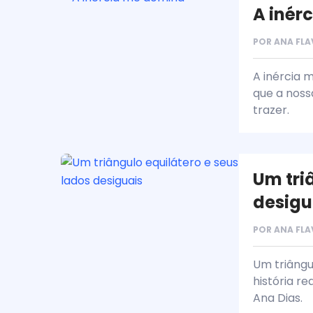
A inér
POR
ANA FLA
A inércia 
que a noss
trazer.
Um tri
desigu
POR
ANA FLA
Um triângu
história r
Ana Dias.