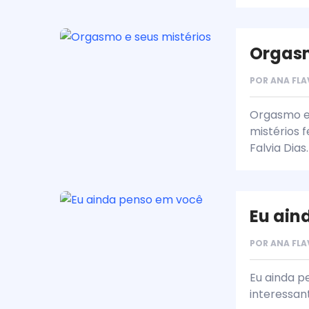
Orgasm
POR
ANA FLA
Orgasmo e 
mistérios 
Falvia Dias.
Eu ain
POR
ANA FLA
Eu ainda p
interessan