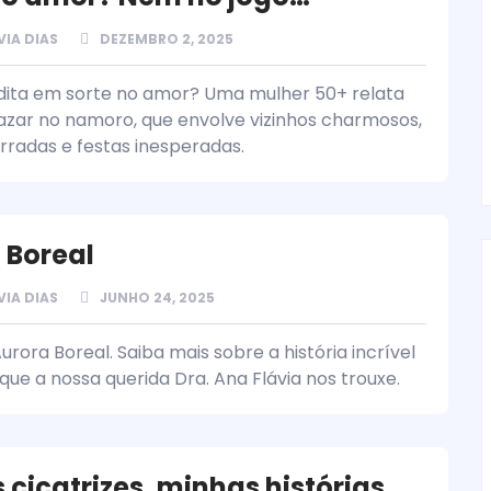
VIA DIAS
DEZEMBRO 2, 2025
ita em sorte no amor? Uma mulher 50+ relata
o azar no namoro, que envolve vizinhos charmosos,
rradas e festas inesperadas.
 Boreal
VIA DIAS
JUNHO 24, 2025
rora Boreal. Saiba mais sobre a história incrível
que a nossa querida Dra. Ana Flávia nos trouxe.
 cicatrizes, minhas histórias