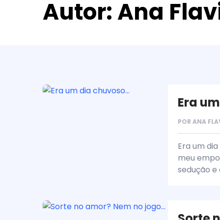
Autor:
Ana Flav
Era um
POR
ANA FLA
Era um dia
meu empod
sedução e 
Sorte 