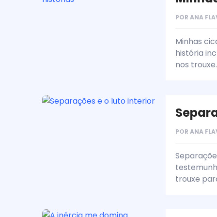
POR
ANA FLA
Minhas cica
história in
nos trouxe.
Separaç
POR
ANA FLA
Separações
testemunho
trouxe par