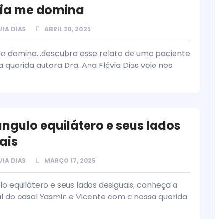
cia me domina
VIA DIAS
ABRIL 30, 2025
me domina...descubra esse relato de uma paciente
a querida autora Dra. Ana Flávia Dias veio nos
ângulo equilátero e seus lados
ais
VIA DIAS
MARÇO 17, 2025
lo equilátero e seus lados desiguais, conheça a
eal do casal Yasmin e Vicente com a nossa querida