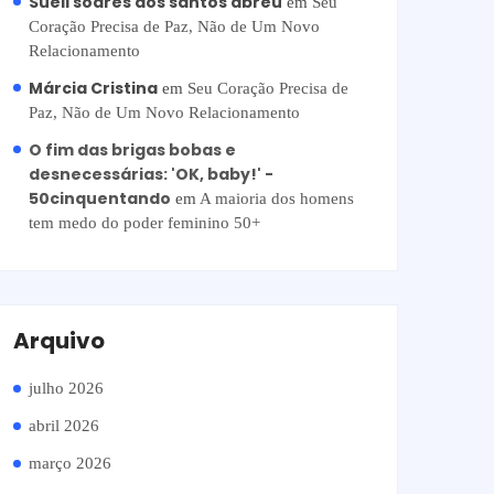
Sueli soares dos santos abreu
em
Seu
Coração Precisa de Paz, Não de Um Novo
Relacionamento
Márcia Cristina
em
Seu Coração Precisa de
Paz, Não de Um Novo Relacionamento
O fim das brigas bobas e
desnecessárias: 'OK, baby!' -
50cinquentando
em
A maioria dos homens
tem medo do poder feminino 50+
Arquivo
julho 2026
abril 2026
março 2026