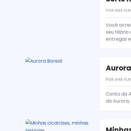
POR
ANA FLA
Você acred
seu hilári
entregas e
Aurora
POR
ANA FLA
Conto da Au
da Aurora, 
Minhas