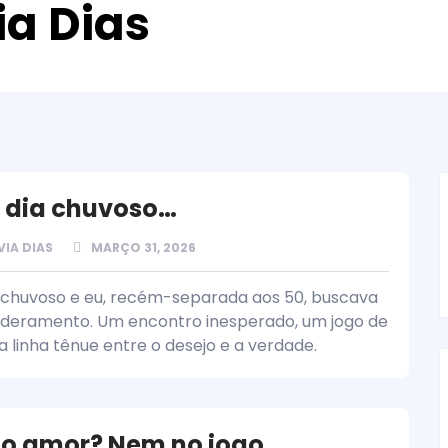
ia Dias
 dia chuvoso…
VIA DIAS
MARÇO 31, 2026
 chuvoso e eu, recém-separada aos 50, buscava
eramento. Um encontro inesperado, um jogo de
a linha tênue entre o desejo e a verdade.
no amor? Nem no jogo…