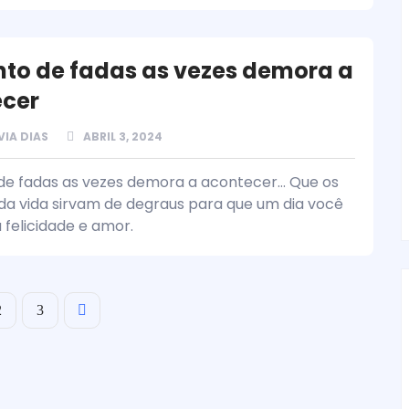
to de fadas as vezes demora a
cer
VIA DIAS
ABRIL 3, 2024
e fadas as vezes demora a acontecer... Que os
da vida sirvam de degraus para que um dia você
 felicidade e amor.
2
3