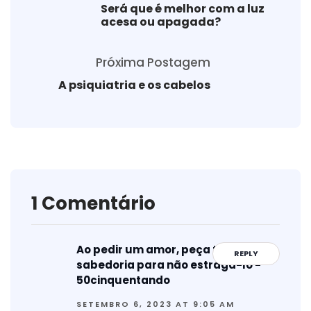
Será que é melhor com a luz
acesa ou apagada?
Próxima Postagem
A psiquiatria e os cabelos
1 Comentário
Ao pedir um amor, peça também
REPLY
sabedoria para não estragá-lo -
50cinquentando
SETEMBRO 6, 2023 AT 9:05 AM