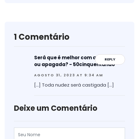
1 Comentário
Será que é melhor com a luz acesa
REPLY
ou apagada? - 50cinquentando
AGOSTO 31, 2023 AT 9:34 AM
[…] Toda nudez será castigada […]
Deixe um Comentário