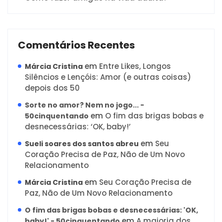
Comentários Recentes
em
Entre Likes, Longos
Márcia Cristina
Silêncios e Lençóis: Amor (e outras coisas)
depois dos 50
Sorte no amor? Nem no jogo... -
em
O fim das brigas bobas e
50cinquentando
desnecessárias: ‘OK, baby!’
em
Seu
Sueli soares dos santos abreu
Coração Precisa de Paz, Não de Um Novo
Relacionamento
em
Seu Coração Precisa de
Márcia Cristina
Paz, Não de Um Novo Relacionamento
O fim das brigas bobas e desnecessárias: 'OK,
em
A maioria dos
baby!' - 50cinquentando