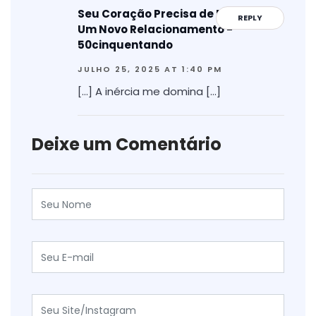
Seu Coração Precisa de Paz, Não de
REPLY
Um Novo Relacionamento -
50cinquentando
JULHO 25, 2025 AT 1:40 PM
[…] A inércia me domina […]
Deixe um Comentário